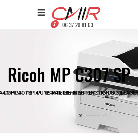
06 37 20 81 63
R
i
c
o
h
M
P
C
3
0
7
S
P
A4 MP C307SP A UNE VITESSE D'IMPRESSION DE 30 PAGE
COMPACT ET PUISSANT, LE MULTIFONCTION COULEUR
PAR MINUTES.