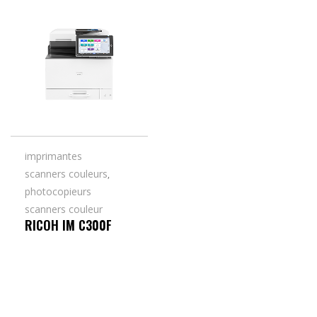
imprimantes
scanners couleurs
,
photocopieurs
scanners couleur
RICOH IM C300F