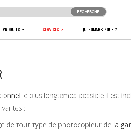
RECHERCHE
PRODUITS
SERVICES
QUI SOMMES-NOUS ?
LEUR
IMPRIMANTES SCANNERS COULEURS
IMPRIMANTES SCANNERS NOIR ET BLANC
R
sionnel
le plus longtemps possible il est i
ivantes :
ge de tout type de photocopieur de
la g