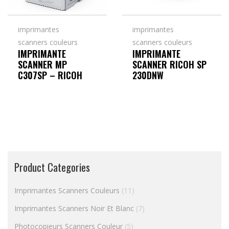
imprimantes
imprimantes
scanners couleurs
scanners couleurs
IMPRIMANTE
IMPRIMANTE
SCANNER MP
SCANNER RICOH SP
C307SP – RICOH
230DNW
Product Categories
Imprimantes Scanners Couleurs
(11)
Imprimantes Scanners Noir Et Blanc
(7)
Photocopieurs Scanners Couleur
(5)